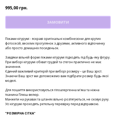
995,00
грн.
ЗАМОВИТИ
Піжами кігурумі - яскраві оригінальні комбінезони для крутих
фотосесій, веселих прогулянок з друзями, активного відпочинку
або просто домашніх посиденьок.
Завдяки вільній формі піжами кігурумі підходять під будь-яку фігуру.
При виборі кігурумі обхват грудей та стегон практично не має
значення.
Єдиний важливий критерій при виборі розміру – це Ваш зріст.
Знаючи Ваш зріст ми допоможемо вам підібрати розмір будь-якої
моделі.
Для пошиття використовується гіпоалергенна м'яка та ніжна
тканина Плюш велюр.
Манжети на рукавах та штанях вільно розтягуються, не сковує руху.
Усі кігурумі проходять ретельну перевірку перед відправкою.
"РОЗМІРНА СІТКА"