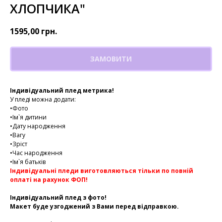
ХЛОПЧИКА"
1595,00
грн.
ЗАМОВИТИ
Індивідуальний плед метрика!
У пледі можна додати:
•Фото
•Ім`я дитини
•Дату народження
•Вагу
•Зріст
•Час народження
•Ім`я батьків
Індивідуальні пледи виготовляються тільки по повній
оплаті на рахунок ФОП!
Індивідуальний плед з фото!
Макет буде узгоджений з Вами перед відправкою.