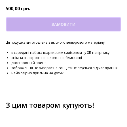
500,00
грн.
ЗАМОВИТИ
Ця подушка виготовлена з якісного велюрового матеріалу!
в середині набита шариковим силіконом , у ХБ напірнику
знімна велюрова наволочка на блискавці
двосторонній принт
зображення не вигорає на сонці та не псується під час прання.
неймовірно приємна на дотик
З цим товаром купують!