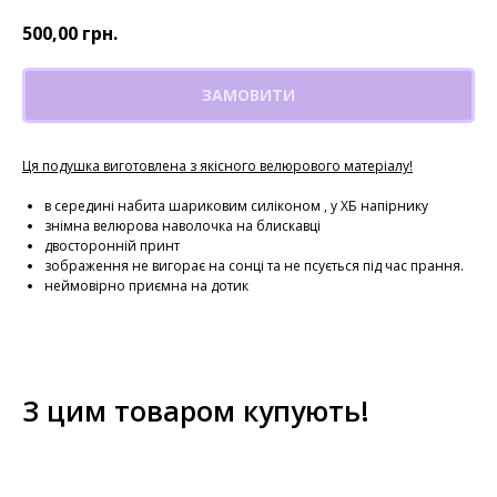
500,00
грн.
ЗАМОВИТИ
Ця подушка виготовлена з якісного велюрового матеріалу!
в середині набита шариковим силіконом , у ХБ напірнику
знімна велюрова наволочка на блискавці
двосторонній принт
зображення не вигорає на сонці та не псується під час прання.
неймовірно приємна на дотик
З цим товаром купують!