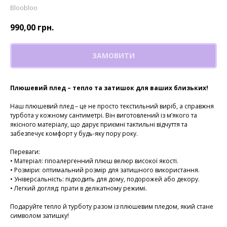
Bloobloo
990,00
грн.
ЗАМОВИТИ
Плюшевий плед – тепло та затишок для ваших близьких!
Наш плюшевий плед – це не просто текстильний виріб, а справжня
турбота у кожному сантиметрі. Він виготовлений із м’якого та
якісного матеріалу, що дарує приємні тактильні відчуття та
забезпечує комфорт у будь-яку пору року.
Переваги:
• Матеріал: гіпоалергенний плюш велюр високої якості.
• Розміри: оптимальний розмір для затишного використання.
• Універсальність: підходить для дому, подорожей або декору.
• Легкий догляд: прати в делікатному режимі.
Подаруйте тепло й турботу разом із плюшевим пледом, який стане
символом затишку!