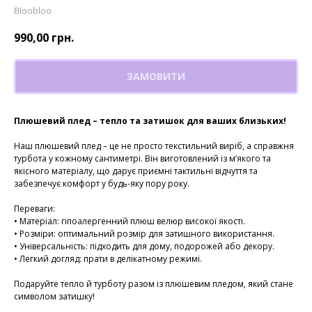
Bloobloo
990,00
грн.
ЗАМОВИТИ
Плюшевий плед – тепло та затишок для ваших близьких!
Наш плюшевий плед – це не просто текстильний виріб, а справжня
турбота у кожному сантиметрі. Він виготовлений із м’якого та
якісного матеріалу, що дарує приємні тактильні відчуття та
забезпечує комфорт у будь-яку пору року.
Переваги:
• Матеріал: гіпоалергенний плюш велюр високої якості.
• Розміри: оптимальний розмір для затишного використання.
• Універсальність: підходить для дому, подорожей або декору.
• Легкий догляд: прати в делікатному режимі.
Подаруйте тепло й турботу разом із плюшевим пледом, який стане
символом затишку!