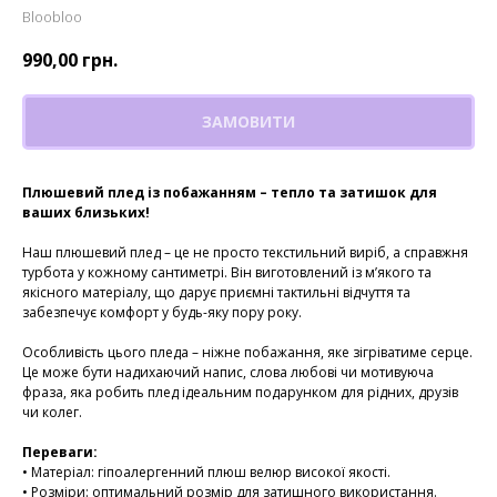
Bloobloo
990,00
грн.
ЗАМОВИТИ
Плюшевий плед із побажанням – тепло та затишок для
ваших близьких!
Наш плюшевий плед – це не просто текстильний виріб, а справжня
турбота у кожному сантиметрі. Він виготовлений із м’якого та
якісного матеріалу, що дарує приємні тактильні відчуття та
забезпечує комфорт у будь-яку пору року.
Особливість цього пледа – ніжне побажання, яке зігріватиме серце.
Це може бути надихаючий напис, слова любові чи мотивуюча
фраза, яка робить плед ідеальним подарунком для рідних, друзів
чи колег.
Переваги:
• Матеріал: гіпоалергенний плюш велюр високої якості.
• Розміри: оптимальний розмір для затишного використання.