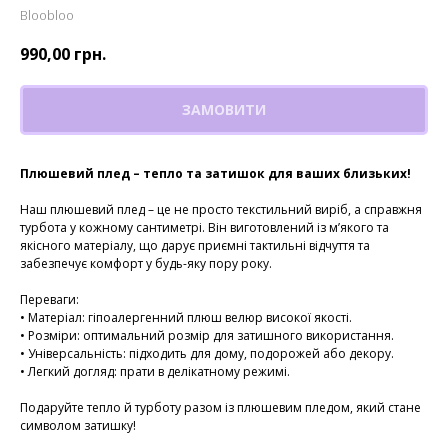
Bloobloo
990,00
грн.
ЗАМОВИТИ
Плюшевий плед – тепло та затишок для ваших близьких!
Наш плюшевий плед – це не просто текстильний виріб, а справжня
турбота у кожному сантиметрі. Він виготовлений із м’якого та
якісного матеріалу, що дарує приємні тактильні відчуття та
забезпечує комфорт у будь-яку пору року.
Переваги:
• Матеріал: гіпоалергенний плюш велюр високої якості.
• Розміри: оптимальний розмір для затишного використання.
• Універсальність: підходить для дому, подорожей або декору.
• Легкий догляд: прати в делікатному режимі.
Подаруйте тепло й турботу разом із плюшевим пледом, який стане
символом затишку!