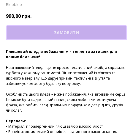
Bloobloo
990,00
грн.
ЗАМОВИТИ
Плюшевий плед із побажанням – тепло та затишок для
ваших близьких!
Наш плюшевий плед – це не просто текстильний виріб, а справжня
турбота у кожному сантиметрі. Він виготовлений із м’якого та
якісного матеріалу, що дарує приємні тактильні відчуття та
забезпечує комфорт у будь-яку пору року.
Особливість цього пледа – ніжне побажання, яке зігріватиме серце.
Це може бути надихаючий напис, слова любові чи мотивуюча
фраза, яка робить плед ідеальним подарунком для рідних, друзів
чи колег.
Переваги:
• Матеріал: гіпоалергенний плюш велюр високої якості.
• Розміри: оптимальний розмір для затишного використання.