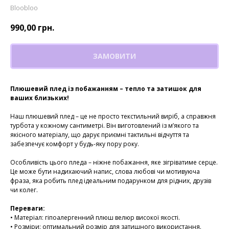
Bloobloo
990,00
грн.
ЗАМОВИТИ
Плюшевий плед із побажанням – тепло та затишок для
ваших близьких!
Наш плюшевий плед – це не просто текстильний виріб, а справжня
турбота у кожному сантиметрі. Він виготовлений із м’якого та
якісного матеріалу, що дарує приємні тактильні відчуття та
забезпечує комфорт у будь-яку пору року.
Особливість цього пледа – ніжне побажання, яке зігріватиме серце.
Це може бути надихаючий напис, слова любові чи мотивуюча
фраза, яка робить плед ідеальним подарунком для рідних, друзів
чи колег.
Переваги:
• Матеріал: гіпоалергенний плюш велюр високої якості.
• Розміри: оптимальний розмір для затишного використання.