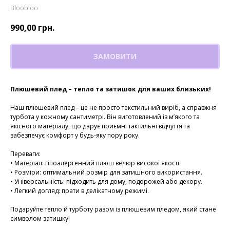
Bloobloo
990,00
грн.
ЗАМОВИТИ
Плюшевий плед – тепло та затишок для ваших близьких!
Наш плюшевий плед – це не просто текстильний виріб, а справжня
турбота у кожному сантиметрі. Він виготовлений із м’якого та
якісного матеріалу, що дарує приємні тактильні відчуття та
забезпечує комфорт у будь-яку пору року.
Переваги:
• Матеріал: гіпоалергенний плюш велюр високої якості.
• Розміри: оптимальний розмір для затишного використання.
• Універсальність: підходить для дому, подорожей або декору.
• Легкий догляд: прати в делікатному режимі.
Подаруйте тепло й турботу разом із плюшевим пледом, який стане
символом затишку!