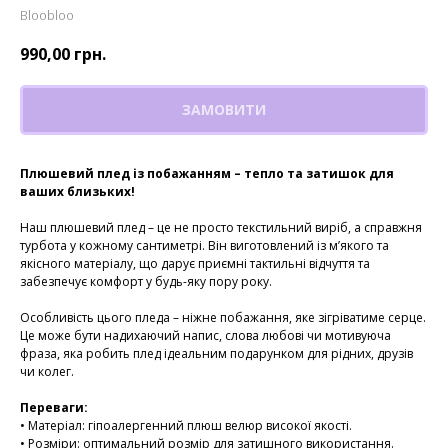
Bloobloo
990,00
грн.
ЗАМОВИТИ
Плюшевий плед із побажанням – тепло та затишок для
ваших близьких!
Наш плюшевий плед – це не просто текстильний виріб, а справжня
турбота у кожному сантиметрі. Він виготовлений із м’якого та
якісного матеріалу, що дарує приємні тактильні відчуття та
забезпечує комфорт у будь-яку пору року.
Особливість цього пледа – ніжне побажання, яке зігріватиме серце.
Це може бути надихаючий напис, слова любові чи мотивуюча
фраза, яка робить плед ідеальним подарунком для рідних, друзів
чи колег.
Переваги:
• Матеріал: гіпоалергенний плюш велюр високої якості.
• Розміри: оптимальний розмір для затишного використання.