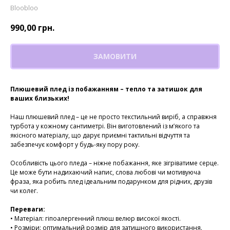
Bloobloo
990,00
грн.
ЗАМОВИТИ
Плюшевий плед із побажанням – тепло та затишок для
ваших близьких!
Наш плюшевий плед – це не просто текстильний виріб, а справжня
турбота у кожному сантиметрі. Він виготовлений із м’якого та
якісного матеріалу, що дарує приємні тактильні відчуття та
забезпечує комфорт у будь-яку пору року.
Особливість цього пледа – ніжне побажання, яке зігріватиме серце.
Це може бути надихаючий напис, слова любові чи мотивуюча
фраза, яка робить плед ідеальним подарунком для рідних, друзів
чи колег.
Переваги:
• Матеріал: гіпоалергенний плюш велюр високої якості.
• Розміри: оптимальний розмір для затишного використання.