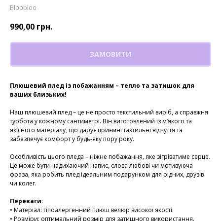
Bloobloo
990,00
грн.
ЗАМОВИТИ
Плюшевий плед із побажанням – тепло та затишок для
ваших близьких!
Наш плюшевий плед – це не просто текстильний виріб, а справжня
турбота у кожному сантиметрі. Він виготовлений із м’якого та
якісного матеріалу, що дарує приємні тактильні відчуття та
забезпечує комфорт у будь-яку пору року.
Особливість цього пледа – ніжне побажання, яке зігріватиме серце.
Це може бути надихаючий напис, слова любові чи мотивуюча
фраза, яка робить плед ідеальним подарунком для рідних, друзів
чи колег.
Переваги:
• Матеріал: гіпоалергенний плюш велюр високої якості.
• Розміри: оптимальний розмір для затишного використання.