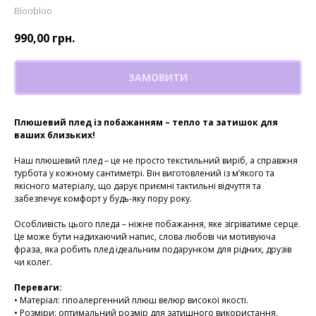
Bloobloo
990,00
грн.
ЗАМОВИТИ
Плюшевий плед із побажанням – тепло та затишок для
ваших близьких!
Наш плюшевий плед – це не просто текстильний виріб, а справжня
турбота у кожному сантиметрі. Він виготовлений із м’якого та
якісного матеріалу, що дарує приємні тактильні відчуття та
забезпечує комфорт у будь-яку пору року.
Особливість цього пледа – ніжне побажання, яке зігріватиме серце.
Це може бути надихаючий напис, слова любові чи мотивуюча
фраза, яка робить плед ідеальним подарунком для рідних, друзів
чи колег.
Переваги:
• Матеріал: гіпоалергенний плюш велюр високої якості.
• Розміри: оптимальний розмір для затишного використання.