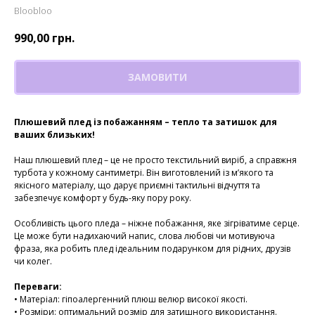
Bloobloo
990,00
грн.
ЗАМОВИТИ
Плюшевий плед із побажанням – тепло та затишок для
ваших близьких!
Наш плюшевий плед – це не просто текстильний виріб, а справжня
турбота у кожному сантиметрі. Він виготовлений із м’якого та
якісного матеріалу, що дарує приємні тактильні відчуття та
забезпечує комфорт у будь-яку пору року.
Особливість цього пледа – ніжне побажання, яке зігріватиме серце.
Це може бути надихаючий напис, слова любові чи мотивуюча
фраза, яка робить плед ідеальним подарунком для рідних, друзів
чи колег.
Переваги:
• Матеріал: гіпоалергенний плюш велюр високої якості.
• Розміри: оптимальний розмір для затишного використання.