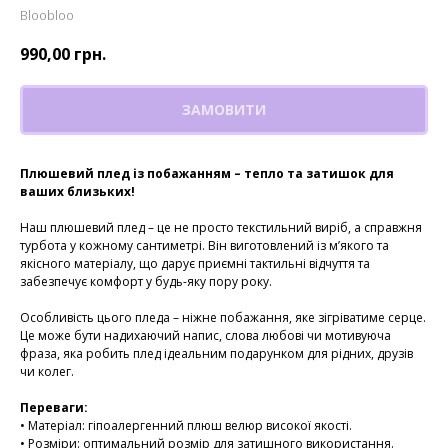
Bloobloo
990,00
грн.
ЗАМОВИТИ
Плюшевий плед із побажанням – тепло та затишок для
ваших близьких!
Наш плюшевий плед – це не просто текстильний виріб, а справжня
турбота у кожному сантиметрі. Він виготовлений із м’якого та
якісного матеріалу, що дарує приємні тактильні відчуття та
забезпечує комфорт у будь-яку пору року.
Особливість цього пледа – ніжне побажання, яке зігріватиме серце.
Це може бути надихаючий напис, слова любові чи мотивуюча
фраза, яка робить плед ідеальним подарунком для рідних, друзів
чи колег.
Переваги:
• Матеріал: гіпоалергенний плюш велюр високої якості.
• Розміри: оптимальний розмір для затишного використання.