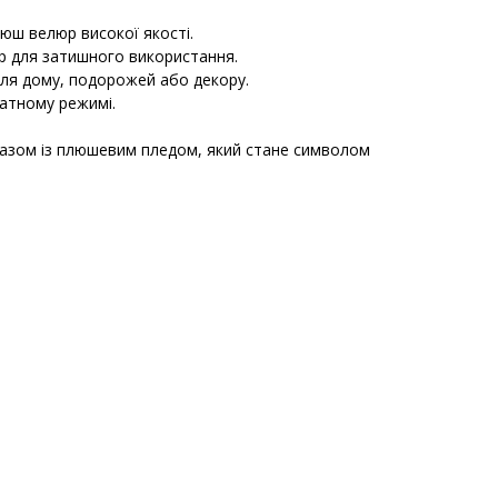
люш велюр високої якості.
ір для затишного використання.
 для дому, подорожей або декору.
катному режимі.
разом із плюшевим пледом, який стане символом