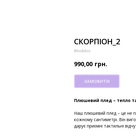
СКОРПІОН_2
Bloobloo
грн.
990,00
ЗАМОВИТИ
Плюшевий плед – тепло т
Наш плюшевий плед – це не п
кожному сантиметрі. Він виго
дарує приємні тактильні відч