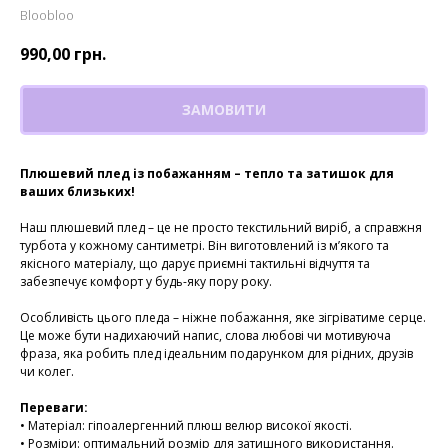
Bloobloo
990,00
грн.
ЗАМОВИТИ
Плюшевий плед із побажанням – тепло та затишок для
ваших близьких!
Наш плюшевий плед – це не просто текстильний виріб, а справжня
турбота у кожному сантиметрі. Він виготовлений із м’якого та
якісного матеріалу, що дарує приємні тактильні відчуття та
забезпечує комфорт у будь-яку пору року.
Особливість цього пледа – ніжне побажання, яке зігріватиме серце.
Це може бути надихаючий напис, слова любові чи мотивуюча
фраза, яка робить плед ідеальним подарунком для рідних, друзів
чи колег.
Переваги:
• Матеріал: гіпоалергенний плюш велюр високої якості.
• Розміри: оптимальний розмір для затишного використання.