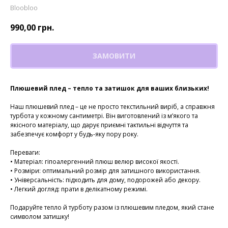
Bloobloo
990,00
грн.
ЗАМОВИТИ
Плюшевий плед – тепло та затишок для ваших близьких!
Наш плюшевий плед – це не просто текстильний виріб, а справжня
турбота у кожному сантиметрі. Він виготовлений із м’якого та
якісного матеріалу, що дарує приємні тактильні відчуття та
забезпечує комфорт у будь-яку пору року.
Переваги:
• Матеріал: гіпоалергенний плюш велюр високої якості.
• Розміри: оптимальний розмір для затишного використання.
• Універсальність: підходить для дому, подорожей або декору.
• Легкий догляд: прати в делікатному режимі.
Подаруйте тепло й турботу разом із плюшевим пледом, який стане
символом затишку!