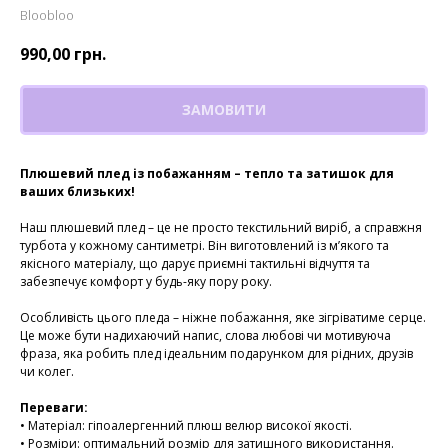
Bloobloo
990,00
грн.
ЗАМОВИТИ
Плюшевий плед із побажанням – тепло та затишок для
ваших близьких!
Наш плюшевий плед – це не просто текстильний виріб, а справжня
турбота у кожному сантиметрі. Він виготовлений із м’якого та
якісного матеріалу, що дарує приємні тактильні відчуття та
забезпечує комфорт у будь-яку пору року.
Особливість цього пледа – ніжне побажання, яке зігріватиме серце.
Це може бути надихаючий напис, слова любові чи мотивуюча
фраза, яка робить плед ідеальним подарунком для рідних, друзів
чи колег.
Переваги:
• Матеріал: гіпоалергенний плюш велюр високої якості.
• Розміри: оптимальний розмір для затишного використання.