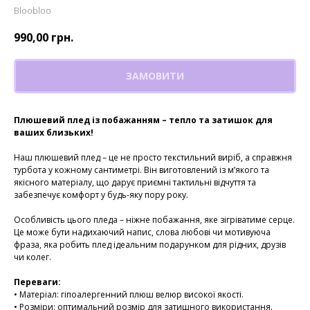
Bloobloo
990,00
грн.
ЗАМОВИТИ
Плюшевий плед із побажанням – тепло та затишок для
ваших близьких!
Наш плюшевий плед – це не просто текстильний виріб, а справжня
турбота у кожному сантиметрі. Він виготовлений із м’якого та
якісного матеріалу, що дарує приємні тактильні відчуття та
забезпечує комфорт у будь-яку пору року.
Особливість цього пледа – ніжне побажання, яке зігріватиме серце.
Це може бути надихаючий напис, слова любові чи мотивуюча
фраза, яка робить плед ідеальним подарунком для рідних, друзів
чи колег.
Переваги:
• Матеріал: гіпоалергенний плюш велюр високої якості.
• Розміри: оптимальний розмір для затишного використання.