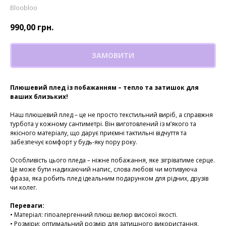
Bloobloo
990,00
грн.
ЗАМОВИТИ
Плюшевий плед із побажанням – тепло та затишок для
ваших близьких!
Наш плюшевий плед – це не просто текстильний виріб, а справжня
турбота у кожному сантиметрі. Він виготовлений із м’якого та
якісного матеріалу, що дарує приємні тактильні відчуття та
забезпечує комфорт у будь-яку пору року.
Особливість цього пледа – ніжне побажання, яке зігріватиме серце.
Це може бути надихаючий напис, слова любові чи мотивуюча
фраза, яка робить плед ідеальним подарунком для рідних, друзів
чи колег.
Переваги:
• Матеріал: гіпоалергенний плюш велюр високої якості.
• Розміри: оптимальний розмір для затишного використання.