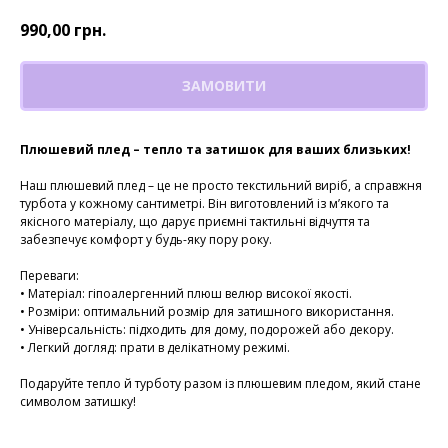
990,00
грн.
ЗАМОВИТИ
Плюшевий плед – тепло та затишок для ваших близьких!
Наш плюшевий плед – це не просто текстильний виріб, а справжня
турбота у кожному сантиметрі. Він виготовлений із м’якого та
якісного матеріалу, що дарує приємні тактильні відчуття та
забезпечує комфорт у будь-яку пору року.
Переваги:
• Матеріал: гіпоалергенний плюш велюр високої якості.
• Розміри: оптимальний розмір для затишного використання.
• Універсальність: підходить для дому, подорожей або декору.
• Легкий догляд: прати в делікатному режимі.
Подаруйте тепло й турботу разом із плюшевим пледом, який стане
символом затишку!