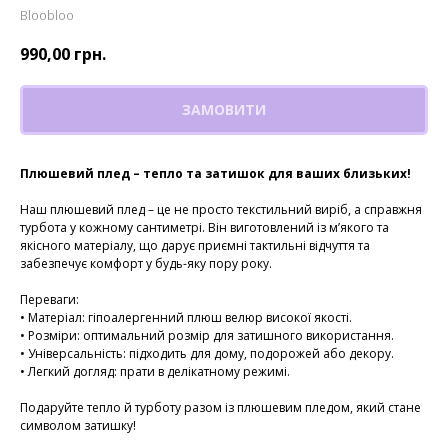
Bloobloo
990,00
грн.
ЗАМОВИТИ
Плюшевий плед – тепло та затишок для ваших близьких!
Наш плюшевий плед – це не просто текстильний виріб, а справжня
турбота у кожному сантиметрі. Він виготовлений із м’якого та
якісного матеріалу, що дарує приємні тактильні відчуття та
забезпечує комфорт у будь-яку пору року.
Переваги:
• Матеріал: гіпоалергенний плюш велюр високої якості.
• Розміри: оптимальний розмір для затишного використання.
• Універсальність: підходить для дому, подорожей або декору.
• Легкий догляд: прати в делікатному режимі.
Подаруйте тепло й турботу разом із плюшевим пледом, який стане
символом затишку!