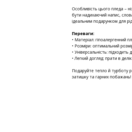
Особливість цього пледа – н
бути надихаючий напис, слов
ідеальним подарунком для рідн
Переваги:
• Матеріал: гіпоалергенний п
• Розміри: оптимальний розм
• Універсальність: підходить
• Легкий догляд: прати в делі
Подаруйте тепло й турботу 
затишку та гарних побажань!