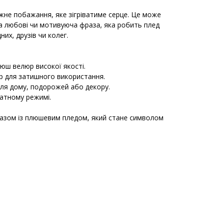
іжне побажання, яке зігріватиме серце. Це може
а любові чи мотивуюча фраза, яка робить плед
их, друзів чи колег.
люш велюр високої якості.
ір для затишного використання.
 для дому, подорожей або декору.
катному режимі.
разом із плюшевим пледом, який стане символом