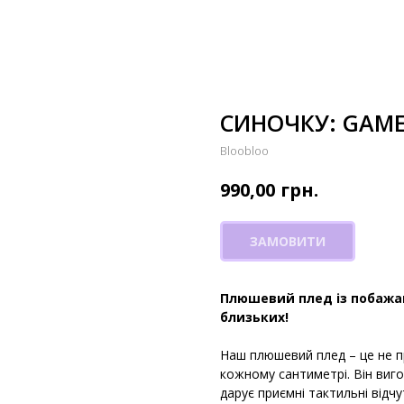
СИНОЧКУ: GAM
Bloobloo
грн.
990,00
ЗАМОВИТИ
Плюшевий плед із побажа
близьких!
Наш плюшевий плед – це не п
кожному сантиметрі. Він виго
дарує приємні тактильні відч