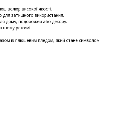
люш велюр високої якості.
ір для затишного використання.
 для дому, подорожей або декору.
катному режимі.
разом із плюшевим пледом, який стане символом