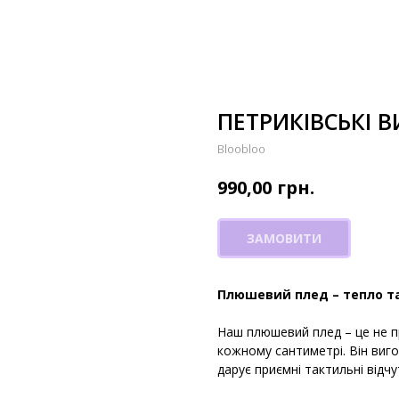
ПЕТРИКІВСЬКІ 
Bloobloo
грн.
990,00
ЗАМОВИТИ
Плюшевий плед – тепло т
Наш плюшевий плед – це не п
кожному сантиметрі. Він виго
дарує приємні тактильні відч