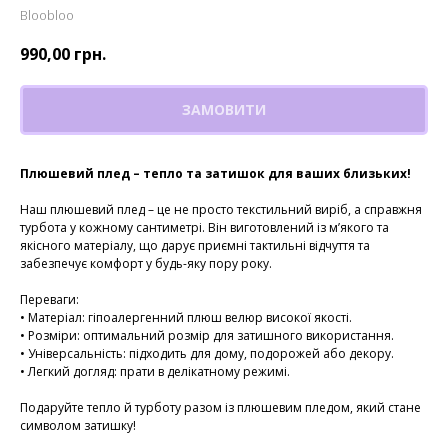
Bloobloo
990,00
грн.
ЗАМОВИТИ
Плюшевий плед – тепло та затишок для ваших близьких!
Наш плюшевий плед – це не просто текстильний виріб, а справжня
турбота у кожному сантиметрі. Він виготовлений із м’якого та
якісного матеріалу, що дарує приємні тактильні відчуття та
забезпечує комфорт у будь-яку пору року.
Переваги:
• Матеріал: гіпоалергенний плюш велюр високої якості.
• Розміри: оптимальний розмір для затишного використання.
• Універсальність: підходить для дому, подорожей або декору.
• Легкий догляд: прати в делікатному режимі.
Подаруйте тепло й турботу разом із плюшевим пледом, який стане
символом затишку!