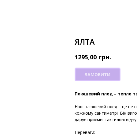
ЯЛТА
грн.
1295,00
ЗАМОВИТИ
Плюшевий плед – тепло т
Наш плюшевий плед – це не п
кожному сантиметрі. Він виго
дарує приємні тактильні відч
Переваги: