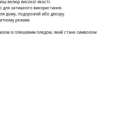
люш велюр високої якості.
ір для затишного використання.
 для дому, подорожей або декору.
катному режимі.
разом із плюшевим пледом, який стане символом