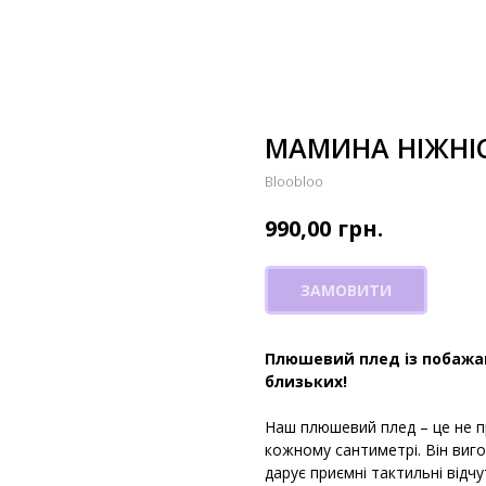
МАМИНА НІЖНІ
Bloobloo
грн.
990,00
ЗАМОВИТИ
Плюшевий плед із побажа
близьких!
Наш плюшевий плед – це не п
кожному сантиметрі. Він виго
дарує приємні тактильні відч