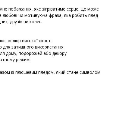
іжне побажання, яке зігріватиме серце. Це може
а любові чи мотивуюча фраза, яка робить плед
их, друзів чи колег.
люш велюр високої якості.
ір для затишного використання.
 для дому, подорожей або декору.
катному режимі.
разом із плюшевим пледом, який стане символом