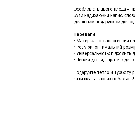
Особливість цього пледа – н
бути надихаючий напис, слов
ідеальним подарунком для рідн
Переваги:
• Матеріал: гіпоалергенний п
• Розміри: оптимальний розм
• Універсальність: підходить
• Легкий догляд: прати в делі
Подаруйте тепло й турботу 
затишку та гарних побажань!