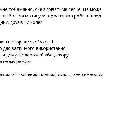
іжне побажання, яке зігріватиме серце. Це може
а любові чи мотивуюча фраза, яка робить плед
их, друзів чи колег.
люш велюр високої якості.
ір для затишного використання.
 для дому, подорожей або декору.
катному режимі.
разом із плюшевим пледом, який стане символом