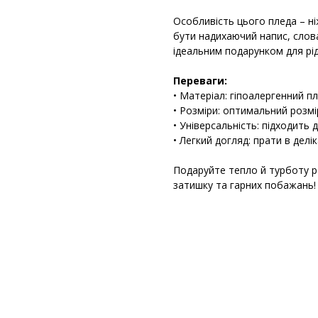
Особливість цього пледа – н
бути надихаючий напис, слов
ідеальним подарунком для рідн
Переваги:
• Матеріал: гіпоалергенний п
• Розміри: оптимальний розм
• Універсальність: підходить
• Легкий догляд: прати в делі
Подаруйте тепло й турботу 
затишку та гарних побажань!