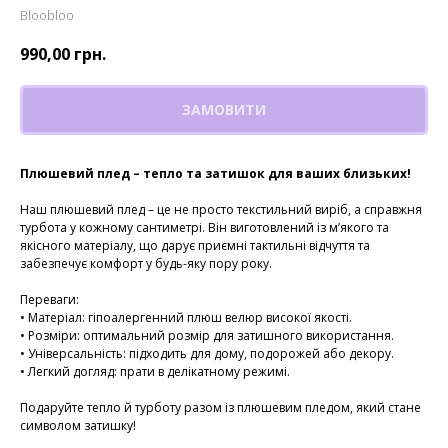
Bloobloo
990,00
грн.
ЗАМОВИТИ
Плюшевий плед – тепло та затишок для ваших близьких!
Наш плюшевий плед – це не просто текстильний виріб, а справжня
турбота у кожному сантиметрі. Він виготовлений із м’якого та
якісного матеріалу, що дарує приємні тактильні відчуття та
забезпечує комфорт у будь-яку пору року.
Переваги:
• Матеріал: гіпоалергенний плюш велюр високої якості.
• Розміри: оптимальний розмір для затишного використання.
• Універсальність: підходить для дому, подорожей або декору.
• Легкий догляд: прати в делікатному режимі.
Подаруйте тепло й турботу разом із плюшевим пледом, який стане
символом затишку!