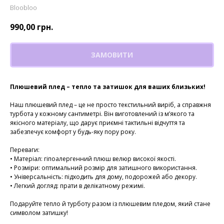
Bloobloo
990,00
грн.
ЗАМОВИТИ
Плюшевий плед – тепло та затишок для ваших близьких!
Наш плюшевий плед – це не просто текстильний виріб, а справжня
турбота у кожному сантиметрі. Він виготовлений із м’якого та
якісного матеріалу, що дарує приємні тактильні відчуття та
забезпечує комфорт у будь-яку пору року.
Переваги:
• Матеріал: гіпоалергенний плюш велюр високої якості.
• Розміри: оптимальний розмір для затишного використання.
• Універсальність: підходить для дому, подорожей або декору.
• Легкий догляд: прати в делікатному режимі.
Подаруйте тепло й турботу разом із плюшевим пледом, який стане
символом затишку!