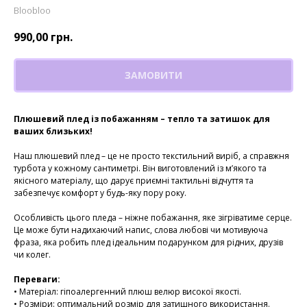
Bloobloo
990,00
грн.
ЗАМОВИТИ
Плюшевий плед із побажанням – тепло та затишок для
ваших близьких!
Наш плюшевий плед – це не просто текстильний виріб, а справжня
турбота у кожному сантиметрі. Він виготовлений із м’якого та
якісного матеріалу, що дарує приємні тактильні відчуття та
забезпечує комфорт у будь-яку пору року.
Особливість цього пледа – ніжне побажання, яке зігріватиме серце.
Це може бути надихаючий напис, слова любові чи мотивуюча
фраза, яка робить плед ідеальним подарунком для рідних, друзів
чи колег.
Переваги:
• Матеріал: гіпоалергенний плюш велюр високої якості.
• Розміри: оптимальний розмір для затишного використання.