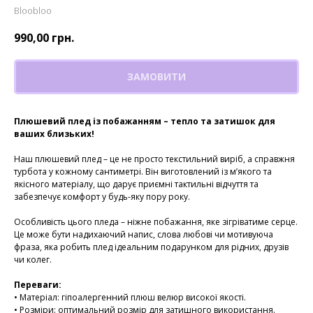
Bloobloo
990,00
грн.
ЗАМОВИТИ
Плюшевий плед із побажанням – тепло та затишок для
ваших близьких!
Наш плюшевий плед – це не просто текстильний виріб, а справжня
турбота у кожному сантиметрі. Він виготовлений із м’якого та
якісного матеріалу, що дарує приємні тактильні відчуття та
забезпечує комфорт у будь-яку пору року.
Особливість цього пледа – ніжне побажання, яке зігріватиме серце.
Це може бути надихаючий напис, слова любові чи мотивуюча
фраза, яка робить плед ідеальним подарунком для рідних, друзів
чи колег.
Переваги:
• Матеріал: гіпоалергенний плюш велюр високої якості.
• Розміри: оптимальний розмір для затишного використання.