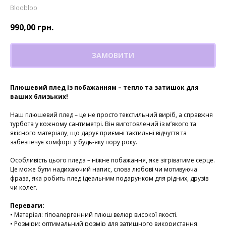
Bloobloo
990,00
грн.
ЗАМОВИТИ
Плюшевий плед із побажанням – тепло та затишок для
ваших близьких!
Наш плюшевий плед – це не просто текстильний виріб, а справжня
турбота у кожному сантиметрі. Він виготовлений із м’якого та
якісного матеріалу, що дарує приємні тактильні відчуття та
забезпечує комфорт у будь-яку пору року.
Особливість цього пледа – ніжне побажання, яке зігріватиме серце.
Це може бути надихаючий напис, слова любові чи мотивуюча
фраза, яка робить плед ідеальним подарунком для рідних, друзів
чи колег.
Переваги:
• Матеріал: гіпоалергенний плюш велюр високої якості.
• Розміри: оптимальний розмір для затишного використання.