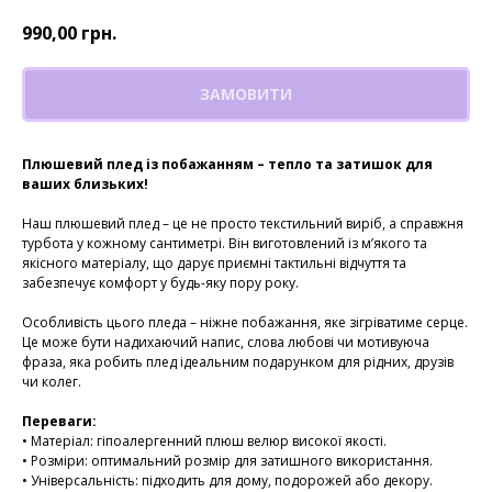
990,00
грн.
ЗАМОВИТИ
Плюшевий плед із побажанням – тепло та затишок для
ваших близьких!
Наш плюшевий плед – це не просто текстильний виріб, а справжня
турбота у кожному сантиметрі. Він виготовлений із м’якого та
якісного матеріалу, що дарує приємні тактильні відчуття та
забезпечує комфорт у будь-яку пору року.
Особливість цього пледа – ніжне побажання, яке зігріватиме серце.
Це може бути надихаючий напис, слова любові чи мотивуюча
фраза, яка робить плед ідеальним подарунком для рідних, друзів
чи колег.
Переваги:
• Матеріал: гіпоалергенний плюш велюр високої якості.
• Розміри: оптимальний розмір для затишного використання.
• Універсальність: підходить для дому, подорожей або декору.