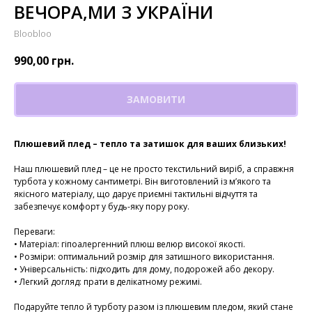
ВЕЧОРА,МИ З УКРАЇНИ
Bloobloo
990,00
грн.
ЗАМОВИТИ
Плюшевий плед – тепло та затишок для ваших близьких!
Наш плюшевий плед – це не просто текстильний виріб, а справжня
турбота у кожному сантиметрі. Він виготовлений із м’якого та
якісного матеріалу, що дарує приємні тактильні відчуття та
забезпечує комфорт у будь-яку пору року.
Переваги:
• Матеріал: гіпоалергенний плюш велюр високої якості.
• Розміри: оптимальний розмір для затишного використання.
• Універсальність: підходить для дому, подорожей або декору.
• Легкий догляд: прати в делікатному режимі.
Подаруйте тепло й турботу разом із плюшевим пледом, який стане