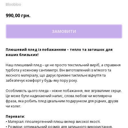
Bloobloo
990,00
грн.
ЗАМОВИТИ
Плюшевий плед із побажанням – тепло та затишок для
ваших близьких!
Наш плюшевий плед – це не просто текстильний виріб, а справжня
турбота у кожному сантиметрі. Він виготовлений із м’якого та
якісного матеріалу, що дарує приємні тактильні відчуття та
забезпечує комфорт у будь-яку пору року.
Особливість цього пледа – ніжне побажання, яке зігріватиме серце.
Це може бути надихаючий напис, слова любові чи мотивуюча
фраза, яка робить плед ідеальним подарунком для рідних, друзів
чи колег.
Переваги:
• Матеріал: гіпоалергенний плюш велюр високої якості.
• Розміри: оптимальний розмір для затишного використання.