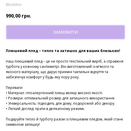
Bloobloo
990,00
грн.
ЗАМОВИТИ
Плюшевий плед – тепло та затишок для ваших близьких!
Наш плюшевий плед – це не просто текстильний виріб, а справжня
турбота у кожному сантиметрі. Він виготовлений із м’якого та
якісного матеріалу, що дарує приємні тактильні відчуття та
забезпечує комфорт у будь-яку пору року.
Переваги:
• Матеріал: гіпоалергенний плюш велюр високої якості.
• Розміри: оптимальний розмір для затишного використання.
• Універсальність: підходить для дому, подорожей або декору.
• Легкий догляд: прати в делікатному режимі.
Подаруйте тепло й турботу разом із плюшевим пледом, який стане
символом затишку!