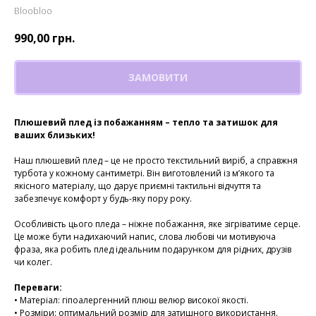
Bloobloo
990,00
грн.
ЗАМОВИТИ
Плюшевий плед із побажанням – тепло та затишок для
ваших близьких!
Наш плюшевий плед – це не просто текстильний виріб, а справжня
турбота у кожному сантиметрі. Він виготовлений із м’якого та
якісного матеріалу, що дарує приємні тактильні відчуття та
забезпечує комфорт у будь-яку пору року.
Особливість цього пледа – ніжне побажання, яке зігріватиме серце.
Це може бути надихаючий напис, слова любові чи мотивуюча
фраза, яка робить плед ідеальним подарунком для рідних, друзів
чи колег.
Переваги:
• Матеріал: гіпоалергенний плюш велюр високої якості.
• Розміри: оптимальний розмір для затишного використання.