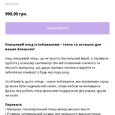
Bloobloo
990,00
грн.
ЗАМОВИТИ
Плюшевий плед із побажанням – тепло та затишок для
ваших близьких!
Наш плюшевий плед – це не просто текстильний виріб, а справжня
турбота у кожному сантиметрі. Він виготовлений із м’якого та
якісного матеріалу, що дарує приємні тактильні відчуття та
забезпечує комфорт у будь-яку пору року.
Особливість цього пледа – ніжне побажання, яке зігріватиме серце.
Це може бути надихаючий напис, слова любові чи мотивуюча
фраза, яка робить плед ідеальним подарунком для рідних, друзів
чи колег.
Переваги:
• Матеріал: гіпоалергенний плюш велюр високої якості.
• Розміри: оптимальний розмір для затишного використання.