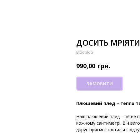
ДОСИТЬ МРІЯТИ
Bloobloo
грн.
990,00
ЗАМОВИТИ
Плюшевий плед – тепло т
Наш плюшевий плед – це не п
кожному сантиметрі. Він виго
дарує приємні тактильні відч