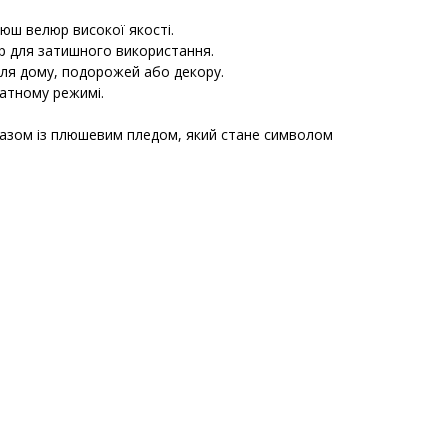
люш велюр високої якості.
ір для затишного використання.
 для дому, подорожей або декору.
катному режимі.
разом із плюшевим пледом, який стане символом