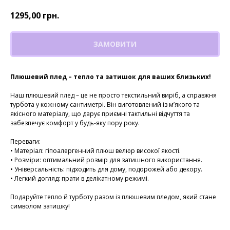
1295,00
грн.
ЗАМОВИТИ
Плюшевий плед – тепло та затишок для ваших близьких!
Наш плюшевий плед – це не просто текстильний виріб, а справжня
турбота у кожному сантиметрі. Він виготовлений із м’якого та
якісного матеріалу, що дарує приємні тактильні відчуття та
забезпечує комфорт у будь-яку пору року.
Переваги:
• Матеріал: гіпоалергенний плюш велюр високої якості.
• Розміри: оптимальний розмір для затишного використання.
• Універсальність: підходить для дому, подорожей або декору.
• Легкий догляд: прати в делікатному режимі.
Подаруйте тепло й турботу разом із плюшевим пледом, який стане
символом затишку!