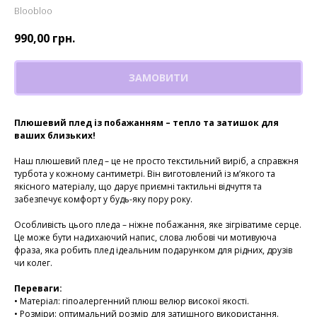
Bloobloo
990,00
грн.
ЗАМОВИТИ
Плюшевий плед із побажанням – тепло та затишок для
ваших близьких!
Наш плюшевий плед – це не просто текстильний виріб, а справжня
турбота у кожному сантиметрі. Він виготовлений із м’якого та
якісного матеріалу, що дарує приємні тактильні відчуття та
забезпечує комфорт у будь-яку пору року.
Особливість цього пледа – ніжне побажання, яке зігріватиме серце.
Це може бути надихаючий напис, слова любові чи мотивуюча
фраза, яка робить плед ідеальним подарунком для рідних, друзів
чи колег.
Переваги:
• Матеріал: гіпоалергенний плюш велюр високої якості.
• Розміри: оптимальний розмір для затишного використання.