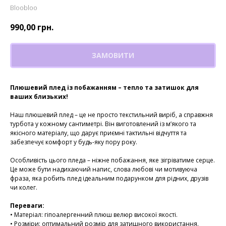
Bloobloo
990,00
грн.
ЗАМОВИТИ
Плюшевий плед із побажанням – тепло та затишок для
ваших близьких!
Наш плюшевий плед – це не просто текстильний виріб, а справжня
турбота у кожному сантиметрі. Він виготовлений із м’якого та
якісного матеріалу, що дарує приємні тактильні відчуття та
забезпечує комфорт у будь-яку пору року.
Особливість цього пледа – ніжне побажання, яке зігріватиме серце.
Це може бути надихаючий напис, слова любові чи мотивуюча
фраза, яка робить плед ідеальним подарунком для рідних, друзів
чи колег.
Переваги:
• Матеріал: гіпоалергенний плюш велюр високої якості.
• Розміри: оптимальний розмір для затишного використання.