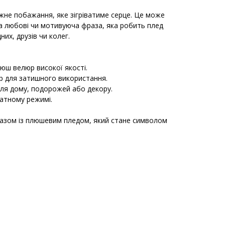
іжне побажання, яке зігріватиме серце. Це може
а любові чи мотивуюча фраза, яка робить плед
их, друзів чи колег.
люш велюр високої якості.
ір для затишного використання.
 для дому, подорожей або декору.
катному режимі.
разом із плюшевим пледом, який стане символом