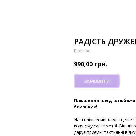
РАДІСТЬ ДРУЖБ
Bloobloo
грн.
990,00
ЗАМОВИТИ
Плюшевий плед із побажа
близьких!
Наш плюшевий плед – це не п
кожному сантиметрі. Він виго
дарує приємні тактильні відч