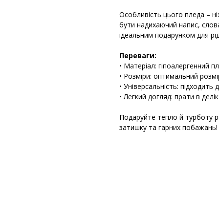
Особливість цього пледа – н
бути надихаючий напис, слов
ідеальним подарунком для рідн
Переваги:
• Матеріал: гіпоалергенний п
• Розміри: оптимальний розм
• Універсальність: підходить
• Легкий догляд: прати в делі
Подаруйте тепло й турботу 
затишку та гарних побажань!